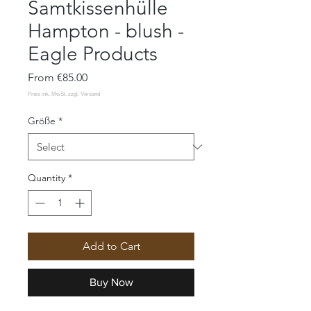
Samtkissenhülle
Hampton - blush -
Eagle Products
Sale
From
€85.00
Price
Größe
*
Quantity
*
Add to Cart
Buy Now