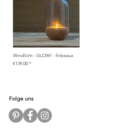
Windlicht - GLOW! - finbeaux
Topf/Vase - GRAFFIO M -
Objects
Price
€139.00
Price
€109.00
Folge uns