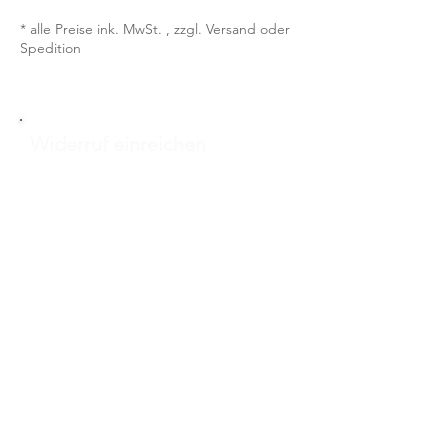
* alle Preise ink. MwSt. , zzgl. Versand oder
Spedition
Widerruf einreichen
Vorname
*
Nachname
*
E-Mail-Adresse
*
Bestellnummer
*