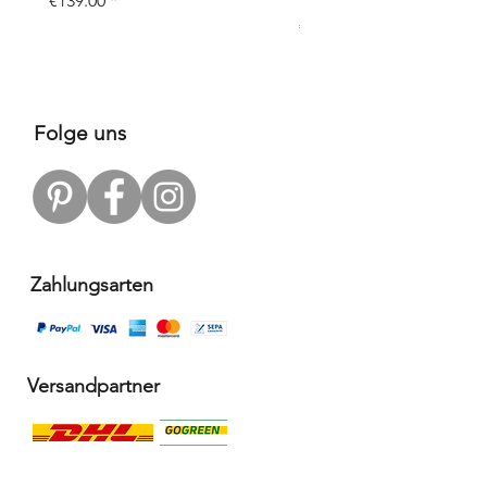
€139.00
Price
€109.00
Folge uns
Zahlungsarten
Versandpartner