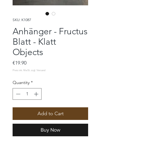
SKU: K1087
Anhänger - Fructus
Blatt - Klatt
Objects
Price
€19.90
Quantity
*
Add to Cart
Buy Now