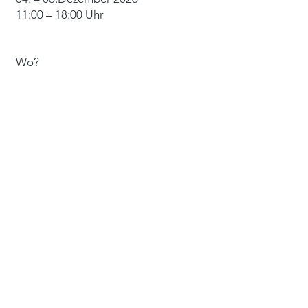
11:00
– 18:00 Uhr
Wo?
​Gut Pronstorf, Gutshof 1, 23820
Pronstorf
Folge uns