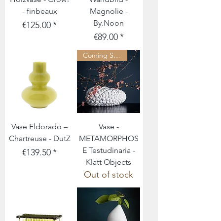
- finbeaux
Magnolie -
By.Noon
Price
€125.00
Price
€89.00
Coming Soon
Vase Eldorado –
Vase -
Chartreuse - DutZ
METAMORPHOS
E Testudinaria -
Price
€139.50
Klatt Objects
Out of stock