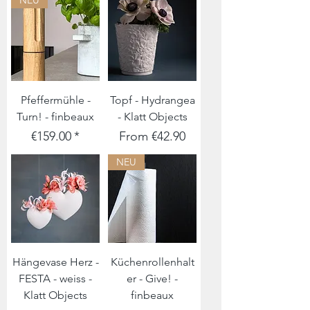
NEU
Pfeffermühle -
Topf - Hydrangea
Turn! - finbeaux
- Klatt Objects
Price
Sale Price
€159.00
From
€42.90
NEU
Hängevase Herz -
Küchenrollenhalt
FESTA - weiss -
er - Give! -
Klatt Objects
finbeaux