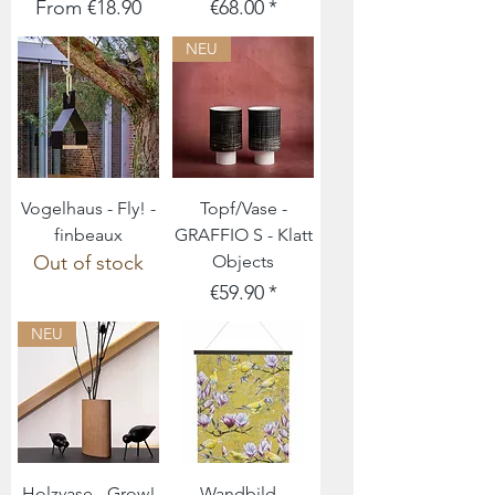
Sale Price
Price
From
€18.90
€68.00
NEU
Vogelhaus - Fly! -
Topf/Vase -
finbeaux
GRAFFIO S - Klatt
Out of stock
Objects
Price
€59.90
NEU
Holzvase - Grow!
Wandbild -