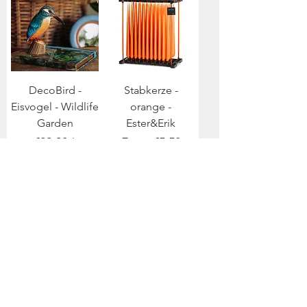
DecoBird -
Stabkerze -
Eisvogel - Wildlife
orange -
Garden
Ester&Erik
Price
Sale Price
€29.90
From
€5.50
Zurück zur Kollektion >
Folge uns