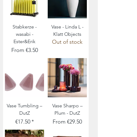
Stabkerze -
Vase - Linda L -
wasabi -
Klatt Objects
Ester&Erik
Out of stock
Sale Price
From
€3.50
Vase Tumbling –
Vase Sharpo –
DutZ
Plum - DutZ
Price
Sale Price
€17.50
From
€29.50