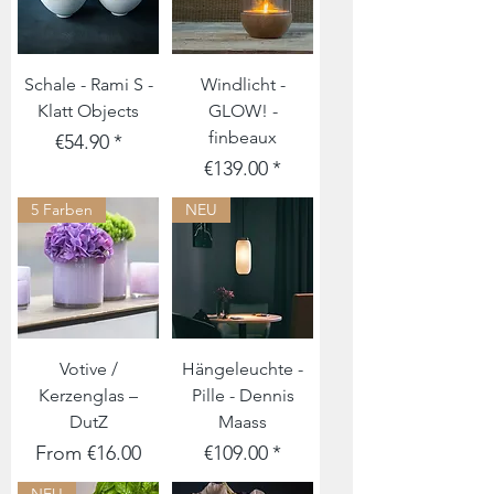
Schale - Rami S -
Windlicht -
Klatt Objects
GLOW! -
finbeaux
Price
€54.90
Price
€139.00
5 Farben
NEU
Votive /
Hängeleuchte -
Kerzenglas –
Pille - Dennis
DutZ
Maass
Sale Price
Price
From
€16.00
€109.00