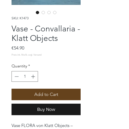
SKU: K1473
Vase - Convallaria -
Klatt Objects
Price
€54.90
Quantity
*
Add to Cart
Buy Now
Vase FLORA von Klatt Objects –