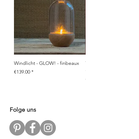
Windlicht - GLOW! - finbeaux
Topf/Vase - GRAFFIO M -
Objects
Price
€139.00
Price
€109.00
Folge uns