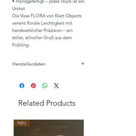
• Handgefertigt – jedes Stück ist ein
Unikat
Die Vase FLORA von Klatt Objects
vereint florale Leichtigkeit mit
handwerklicher Präzision – ein
stiller, stilvoller Gruß aus dem
Frühling.
Herstellerdaten
Klatt Objects GmbH
Hauptstraße 57
47551 Bedburg-Hau, Louisendorf
www.klatt-objects.com
info@klatt-objects.com
Related Products
NEU
NEU