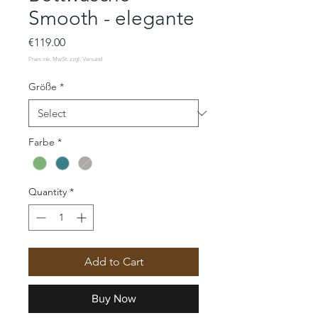
Smooth - elegante
Price
€119.00
Größe
*
Farbe
*
Quantity
*
Add to Cart
Buy Now