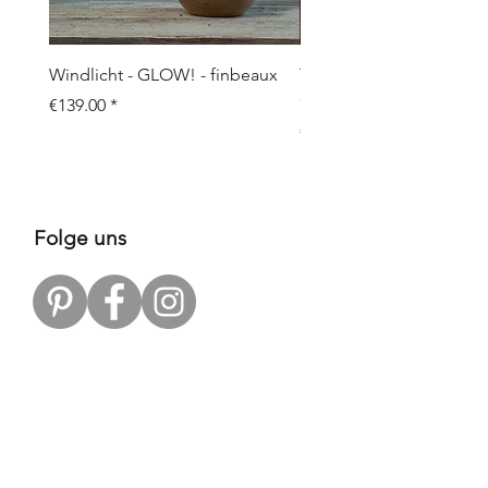
Windlicht - GLOW! - finbeaux
Topf/Vase - GRAFFIO M -
Objects
Price
€139.00
Price
€109.00
Folge uns
Zahlungsarten