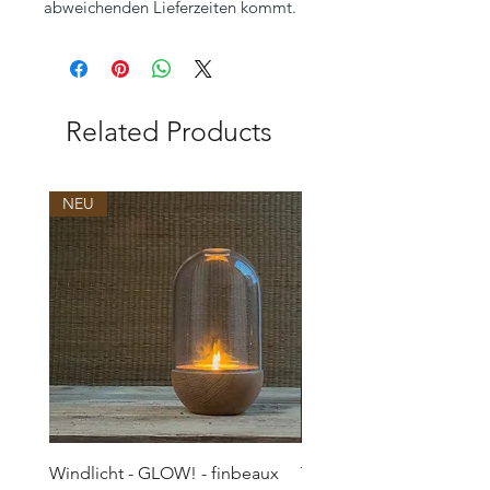
abweichenden Lieferzeiten kommt.
Related Products
NEU
NEU
Windlicht - GLOW! - finbeaux
Topf/Vase - GRAFFIO M -