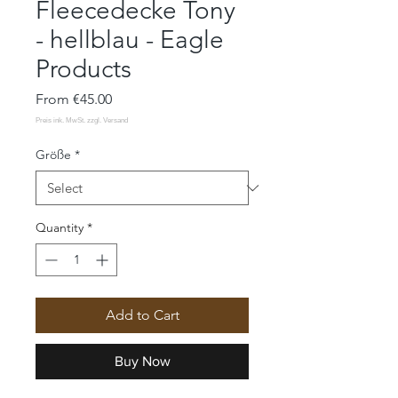
Fleecedecke Tony
- hellblau - Eagle
Products
Sale
From
€45.00
Price
Größe
*
Quantity
*
Add to Cart
Buy Now