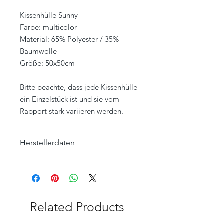
Kissenhülle Sunny
Farbe: multicolor
Material: 65% Polyester / 35%
Baumwolle
Größe: 50x50cm
Bitte beachte, dass jede Kissenhülle
ein Einzelstück ist und sie vom
Rapport stark variieren werden.
Herstellerdaten
Eagle Products Textil GmbH
Orleansstraße 16
95028 Hof
info@eagle-products.de
Related Products