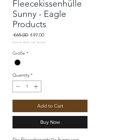
Fleecekissenhülle
Sunny - Eagle
Products
Regular
Sale
 €65.00 
€49.00
Price
Price
Größe
*
Quantity
*
Add to Cart
Buy Now
Die Fleecekissenhülle Sunny von