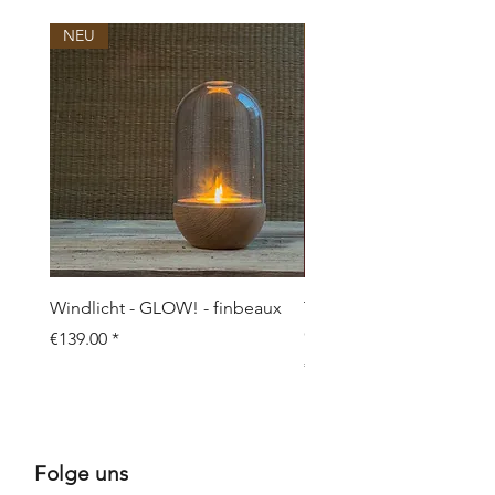
NEU
NEU
Windlicht - GLOW! - finbeaux
Topf/Vase - GRAFFIO M -
Objects
Price
€139.00
Price
€109.00
Folge uns