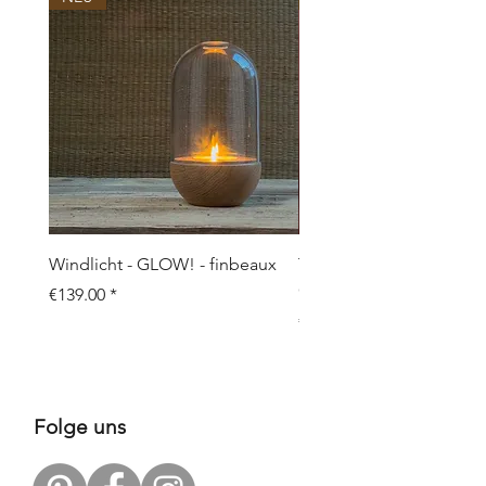
Windlicht - GLOW! - finbeaux
Topf/Vase - GRAFFIO M -
Objects
Price
€139.00
Price
€109.00
Folge uns