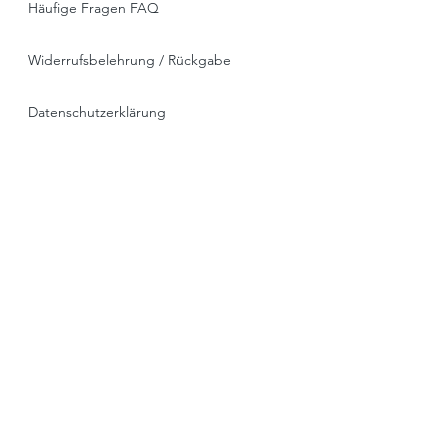
Häufige Fragen FAQ
Widerrufsbelehrung / Rückgabe
Datenschutzerklärung
Allgemeine Geschäftsbedingungen
Liefer- & Versandinformationen, Click&Collect
Impressum
* alle Preise ink. MwSt. , zzgl. Versand oder
Spedition
Widerruf einreichen