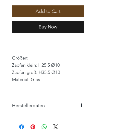
Add to Cart
Buy Now
Größen:
Zapfen klein: H25,5 Ø10
Zapfen groß: H35,5 Ø10
Material: Glas
Herstellerdaten
Lene Bjerre
Moodfolk A/S
Sofiedalvej 37