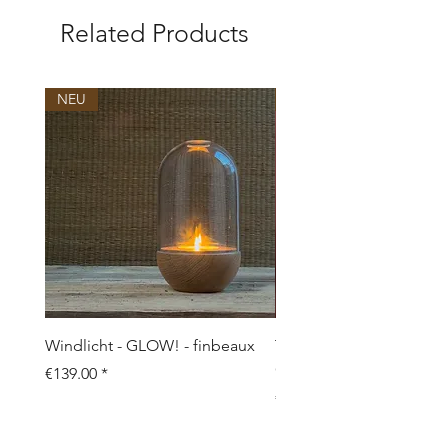
7480 Vildbjerg
www.moodfolk.com
Related Products
NEU
NEU
Windlicht - GLOW! - finbeaux
Topf/Vase - GRAFFIO M -
Objects
Price
€139.00
Price
€109.00