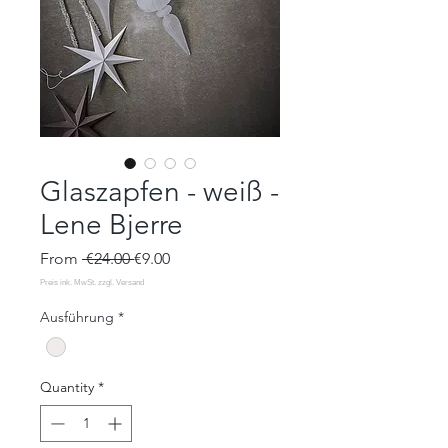
Glaszapfen - weiß -
Lene Bjerre
Regular
Sale
From
 €24.00 
€9.00
Price
Price
Ausführung
*
Quantity
*