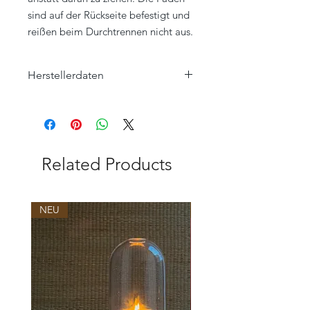
sind auf der Rückseite befestigt und
reißen beim Durchtrennen nicht aus.
Herstellerdaten
Bongusta ApS
Ebeltoftvej 4
8400 Ebeltoft
Denmark
Related Products
+45 53560888
Hello@bongusta.dk
NEU
NEU