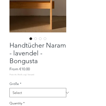
Handtücher Naram
- lavendel -
Bongusta
Sale
From
€10.00
Price
Größe
*
Quantity
*