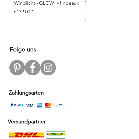
Windlicht - GLOW! - finbeaux
Topf/Vase - GRAFFIO M -
Objects
Price
€139.00
Price
€109.00
Folge uns
Zahlungsarten
Versandpartner