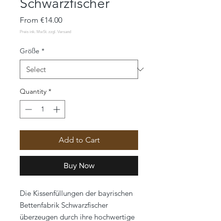
Schwarzfischer
Sale
From
€14.00
Price
Größe
*
Quantity
*
Add to Cart
Buy Now
Die Kissenfüllungen der bayrischen
Bettenfabrik Schwarzfischer
überzeugen durch ihre hochwertige