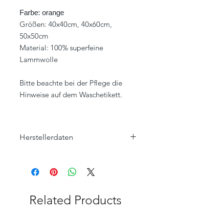
Farbe: orange
Größen: 40x40cm, 40x60cm,
50x50cm
Material: 100% superfeine
Lammwolle
Bitte beachte bei der Pflege die
Hinweise auf dem Waschetikett.
Herstellerdaten
Eagle Products Textil GmbH
Orleansstraße 16
95028 Hof
info@eagle-products.de
Related Products