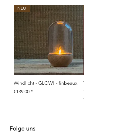
NEU
NEU
Windlicht - GLOW! - finbeaux
Topf/Vase - GRAFFIO M -
Objects
Price
€139.00
Price
€109.00
Folge uns