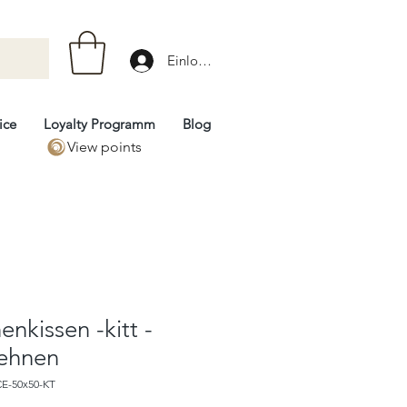
Einloggen
ice
Loyalty Programm
Blog
View points
enkissen -kitt -
ehnen
CE-50x50-KT