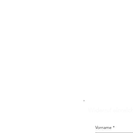
Widerruf einreic
Vorname
*