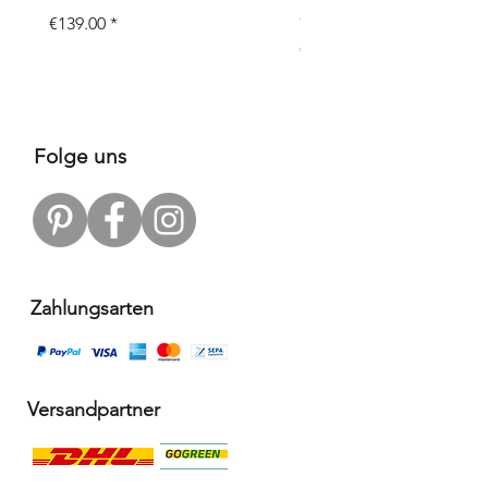
Objects
Price
€139.00
Price
€109.00
Folge uns
Zahlungsarten
Versandpartner