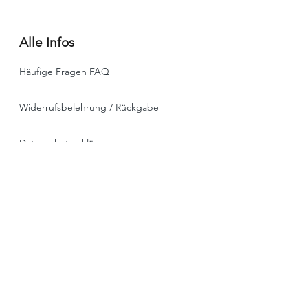
Alle Infos
Häufige Fragen FAQ
Widerrufsbelehrung / Rückgabe
Datenschutzerklärung
Allgemeine Geschäftsbedingungen
Liefer- & Versandinformationen, Click&Collect
Impressum
* alle Preise ink. MwSt. , zzgl. Versand oder
Spedition