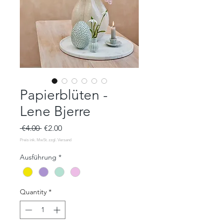
Papierblüten -
Lene Bjerre
Regular
Sale
 €4.00 
€2.00
Price
Price
Ausführung
*
Quantity
*