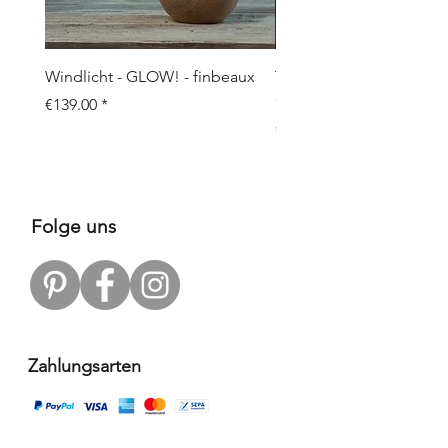
Windlicht - GLOW! - finbeaux
Topf/Vase - GRAFFIO M -
Objects
Price
€139.00
Price
€109.00
Folge uns
Zahlungsarten