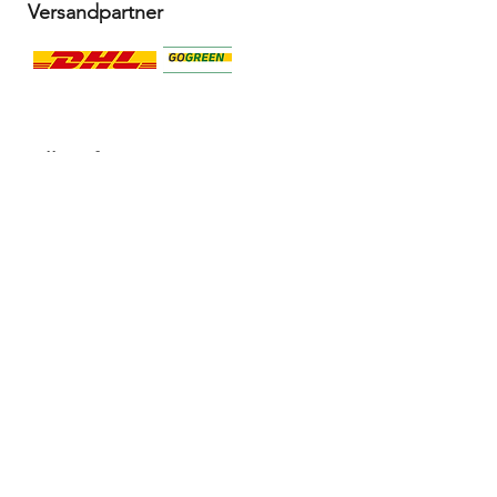
Versandpartner
Alle Infos
Häufige Fragen FAQ
Widerrufsbelehrung / Rückgabe
Datenschutzerklärung
Allgemeine Geschäftsbedingungen
Liefer- & Versandinformationen, Click&Collect
Impressum