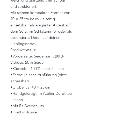
weich und glänzend trifft auf pur
und strukturiert.
Mit seinem kompakten Format von
40 × 25 cm ist es vielseitig
einsetzbar: als eleganter Akzent auf
dem Sofa, im Schlafzimmer oder als
besonderes Detail auf deinem
Lieblingssessel.
Produktdetails:
•Vorderseite: Seidensamt (80 %
Viskose, 20 % Seide)
•Rückseite: 100 % neues Leinen
•Farbe: je nach Ausführung (bitte
anpassbar)
•Größe: ca. 40 × 25 cm
•Handgefertigt im Atelier Dorothee
Lehnen
•Mit Reißverschluss
•Inlett inklusive