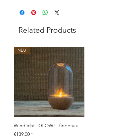
Related Products
NEU
NEU
Windlicht - GLOW! - finbeaux
Topf/Vase - GRAFFIO M -
Objects
Price
€139.00