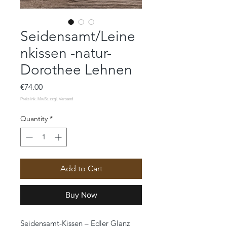
Seidensamt/Leine
nkissen -natur-
Dorothee Lehnen
Price
€74.00
Quantity
*
Add to Cart
Buy Now
Seidensamt-Kissen – Edler Glanz