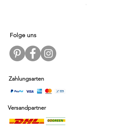
Price
€109.00
Folge uns
Zahlungsarten
Versandpartner