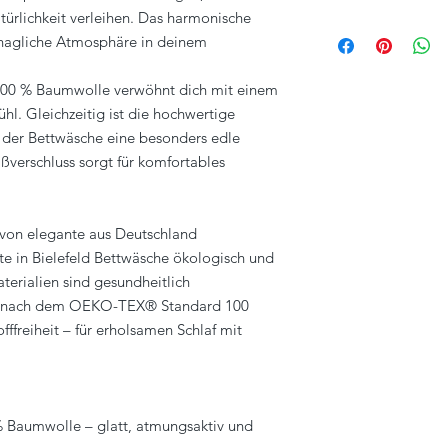
atürlichkeit verleihen. Das harmonische
ELEGANTE BED-LI
ehagliche Atmosphäre in deinem
Elpke 94
33605 Bielefeld
www.elegante.de
 100 % Baumwolle verwöhnt dich mit einem
info@elegante.de
ühl. Gleichzeitig ist die hochwertige
t der Bettwäsche eine besonders edle
ißverschluss sorgt für komfortables
 von elegante aus Deutschland
nte in Bielefeld Bettwäsche ökologisch und
aterialien sind gesundheitlich
st nach dem OEKO-TEX® Standard 100
offfreiheit – für erholsamen Schlaf mit
% Baumwolle – glatt, atmungsaktiv und