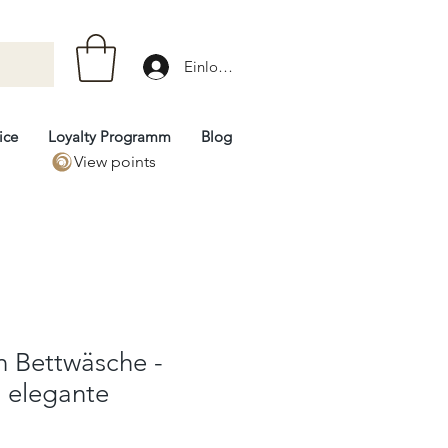
Einloggen
ice
Loyalty Programm
Blog
View points
n Bettwäsche -
 elegante