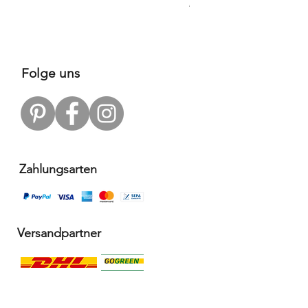
Price
€109.00
Folge uns
Zahlungsarten
Versandpartner