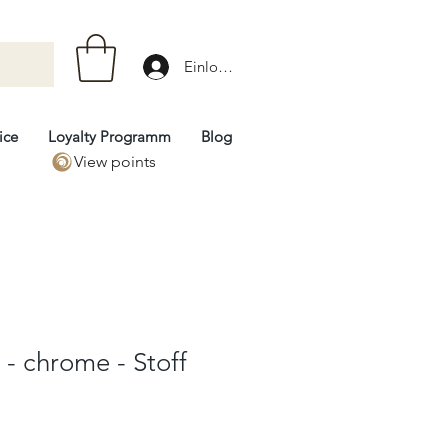
Einloggen
ice
Loyalty Programm
Blog
View points
- chrome - Stoff