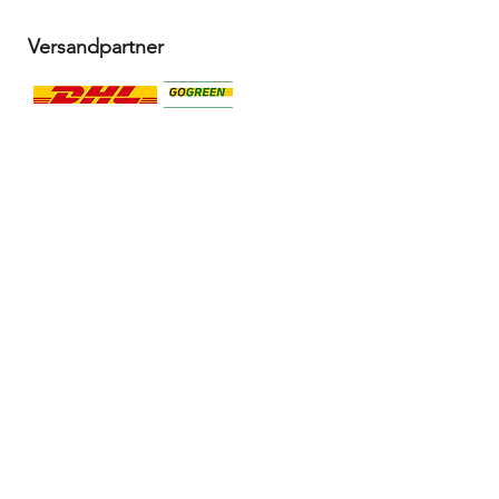
Versandpartner
Alle Infos
Häufige Fragen FAQ
Widerrufsbelehrung / Rückgabe
Datenschutzerklärung
Allgemeine Geschäftsbedingungen
Liefer- & Versandinformationen, Click&Collect