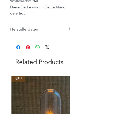
Wollwaschmittel.
Diese Decke wird in Deutschland
gefertigt.
Herstellerdaten
Eagle Products Textil GmbH
Orleansstraße 16
95028 Hof
info@eagle-products.de
Related Products
NEU
NEU