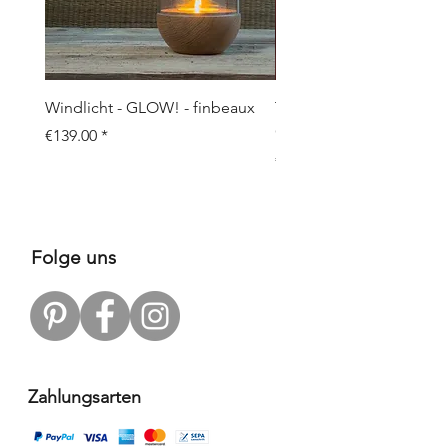
Windlicht - GLOW! - finbeaux
Topf/Vase - GRAFFIO M -
Objects
Price
€139.00
Price
€109.00
Folge uns
Zahlungsarten