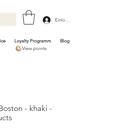
Einloggen
ice
Loyalty Programm
Blog
View points
oston - khaki -
ucts