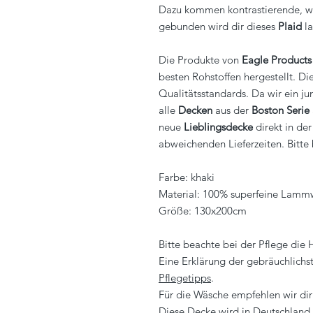
Dazu kommen kontrastierende, we
gebunden wird dir dieses
Plaid
la
Die Produkte von
Eagle Products
besten Rohstoffen hergestellt. D
Qualitätsstandards. Da wir ein ju
alle
Decken
aus der
Boston Serie
neue
Lieblingsdecke
direkt in de
abweichenden Lieferzeiten. Bitte 
Farbe: khaki
Material: 100% superfeine Lammw
Größe: 130x200cm
Bitte beachte bei der Pflege die
Eine Erklärung der gebräuchlichs
Pflegetipps
.
Für die Wäsche empfehlen wir dir
Diese Decke wird in Deutschland 