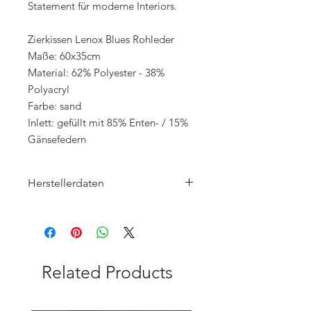
Statement für moderne Interiors.
Zierkissen Lenox Blues Rohleder
Maße: 60x35cm
Material: 62% Polyester - 38%
Polyacryl
Farbe: sand
Inlett: gefüllt mit 85% Enten- / 15%
Gänsefedern
Herstellerdaten
ROHLEDER HOME COLLECTION
Hofer Straße 25
95176 Konradsreuth
home-collection@rohleder.com
Related Products