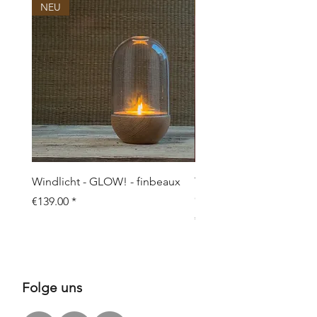
NEU
NEU
Windlicht - GLOW! - finbeaux
Topf/Vase - GRAFFIO M -
Objects
Price
€139.00
Price
€109.00
Folge uns