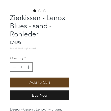
Zierkissen - Lenox
Blues - sand -
Rohleder
Price
€74.95
Quantity
*
Add to Cart
Buy Now
Design-Kissen „Lenox“ – urban,