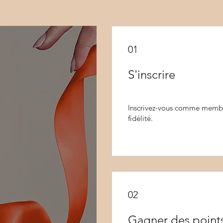
01
S'inscrire
Inscrivez-vous comme membr
fidélité.
02
Gagner des point