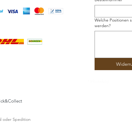
Welche Positionen s
werden?
Widerr
* Pflichtfeld
lick&Collect
and oder Spedition