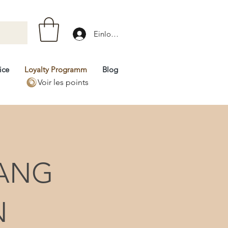
Einloggen
ice
Loyalty Programm
Blog
Voir les points
GANG
N