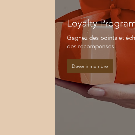
Loyalty Progra
Gagnez des points et éch
des récompenses
Devenir membre