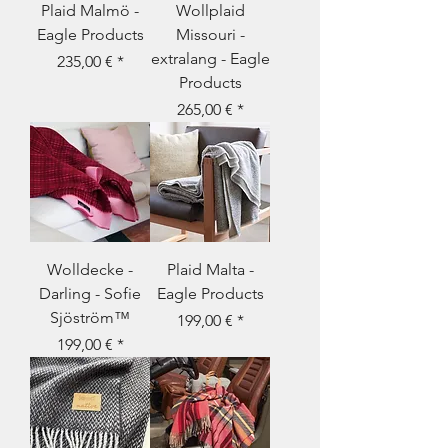
Plaid Malmö -
Wollplaid
Eagle Products
Missouri -
extralang - Eagle
Prix
235,00 €
Products
Prix
265,00 €
Wolldecke -
Plaid Malta -
Darling - Sofie
Eagle Products
Sjöström™
Prix
199,00 €
Prix
199,00 €