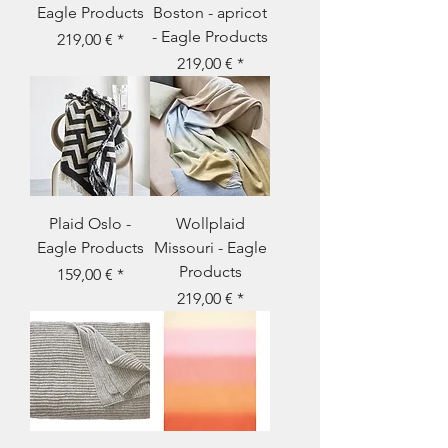
Eagle Products
Boston - apricot
- Eagle Products
Prix
219,00 €
Prix
219,00 €
Plaid Oslo -
Wollplaid
Eagle Products
Missouri - Eagle
Products
Prix
159,00 €
Prix
219,00 €