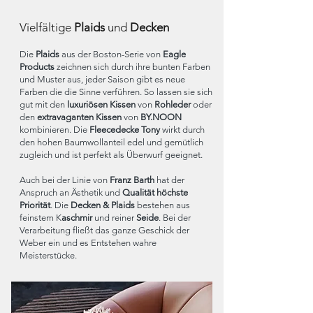
Vielfältige
Plaids
und
Decken
Die
Plaids
aus der Boston-Serie von
Eagle
Products
zeichnen sich durch ihre bunten Farben
und Muster aus, jeder Saison gibt es neue
Farben die die Sinne verführen. So lassen sie sich
gut mit den
luxuriösen Kissen
von
Rohleder
oder
den
extravaganten Kissen
von
BY.NOON
kombinieren. Die
Fleecedecke Tony
wirkt durch
den hohen Baumwollanteil edel und gemütlich
zugleich und ist perfekt als Überwurf geeignet.
Auch bei der Linie von
Franz Barth
hat der
Anspruch an Ästhetik und
Qualität höchste
Priorität
. Die
Decken & Plaids
bestehen aus
feinstem K
aschmir
und reiner
Seide
. Bei der
Verarbeitung fließt das ganze Geschick der
Weber ein und es Entstehen wahre
Meisterstücke.