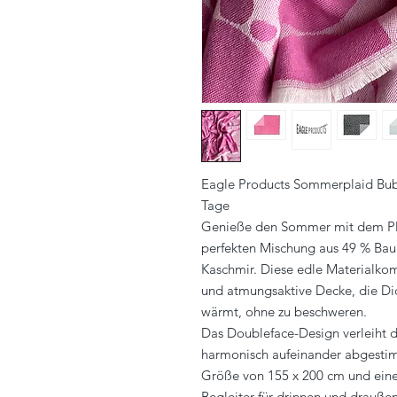
Eagle Products Sommerplaid Bubb
Tage
Genieße den Sommer mit dem Pla
perfekten Mischung aus 49 % Ba
Kaschmir. Diese edle Materialkomb
und atmungsaktive Decke, die 
wärmt, ohne zu beschweren.
Das Doubleface-Design verleiht 
harmonisch aufeinander abgestim
Größe von 155 x 200 cm und einem
Begleiter für drinnen und draußen