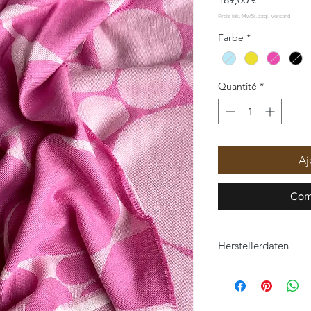
Farbe
*
Quantité
*
Aj
Com
Herstellerdaten
Eagle Products Text
Orleansstraße 16
95028 Hof