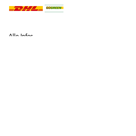
Alle Infos
Häufige Fragen FAQ
Widerrufsbelehrung / Rückgabe
Datenschutzerklärung
Allgemeine Geschäftsbedingungen
Liefer- & Versandinformationen, Click&Collect
Impressum