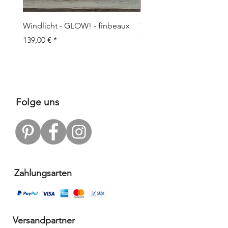
Windlicht - GLOW! - finbeaux
Topf/Vase - GRAFFIO M -
Objects
Prix
139,00 €
Prix
109,00 €
Folge uns
Zahlungsarten
Versandpartner