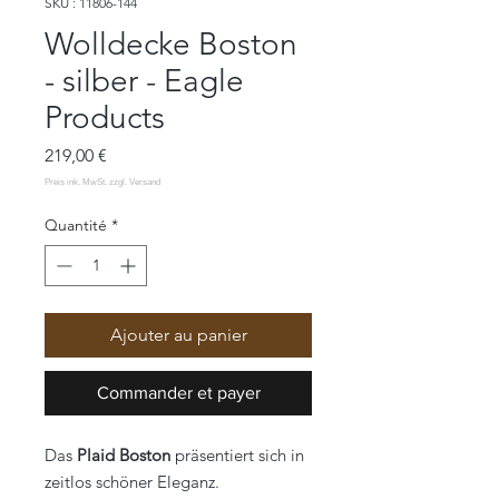
SKU : 11806-144
Wolldecke Boston
- silber - Eagle
Products
Prix
219,00 €
Quantité
*
Ajouter au panier
Commander et payer
Das
Plaid Boston
präsentiert sich in
zeitlos schöner Eleganz.