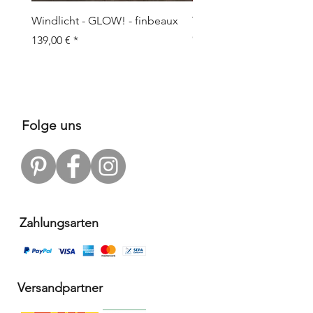
Windlicht - GLOW! - finbeaux
Topf/Vase - GRAFFIO M -
Objects
Prix
139,00 €
Prix
109,00 €
Folge uns
Zahlungsarten
Versandpartner