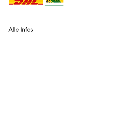
Alle Infos
Häufige Fragen FAQ
Widerrufsbelehrung / Rückgabe
Datenschutzerklärung
Allgemeine Geschäftsbedingungen
Liefer- & Versandinformationen, Click&Collect
Impressum