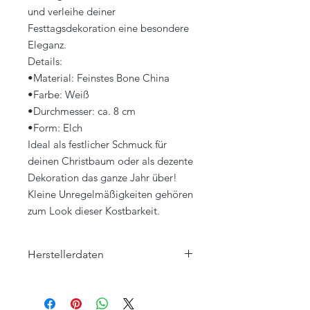
und verleihe deiner
Festtagsdekoration eine besondere
Eleganz.
Details:
•Material: Feinstes Bone China
•Farbe: Weiß
•Durchmesser: ca. 8 cm
•Form: Elch
Ideal als festlicher Schmuck für
deinen Christbaum oder als dezente
Dekoration das ganze Jahr über!
Kleine Unregelmäßigkeiten gehören
zum Look dieser Kostbarkeit.
Herstellerdaten
Klatt Objects GmbH
Hauptstraße 57
47551 Bedburg-Hau, Louisendorf