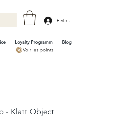
Einloggen
ice
Loyalty Programm
Blog
Voir les points
o - Klatt Object
rix
romotionnel