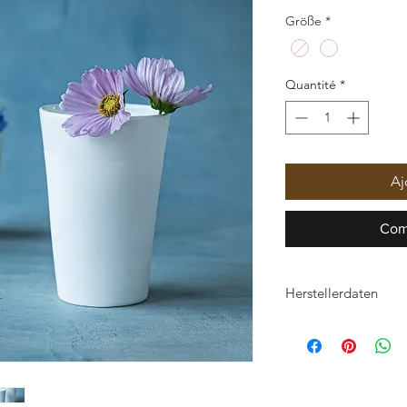
Größe
*
Quantité
*
Aj
Com
Herstellerdaten
Klatt Objects GmbH
Hauptstraße 57
47551 Bedburg-Hau, 
www.klatt-objects.c
info@klatt-objects.c