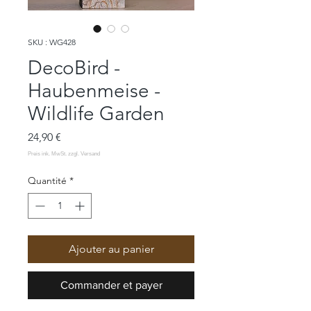
SKU : WG428
DecoBird -
Haubenmeise -
Wildlife Garden
Prix
24,90 €
Quantité
*
Ajouter au panier
Commander et payer