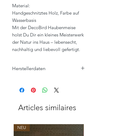
Material:
Handgeschnitztes Holz, Farbe auf
Wasserbasis
Mit der DecoBird Haubenmeise
holst Du Dir ein kleines Meisterwerk
der Natur ins Haus – lebensecht,
nachhaltig und liebevoll gefertigt.
Herstellerdaten
Wildlife Garden AB
Ängelholmsvägen 263
SE-26942 Båstad
SCHWEDEN
info@wildlifegarden.se
Articles similaires
+46 (0) 431- 768 00
NEU
NEU