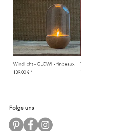
Windlicht - GLOW! - finbeaux
Topf/Vase - GRAFFIO M -
Objects
Prix
139,00 €
Prix
109,00 €
Folge uns