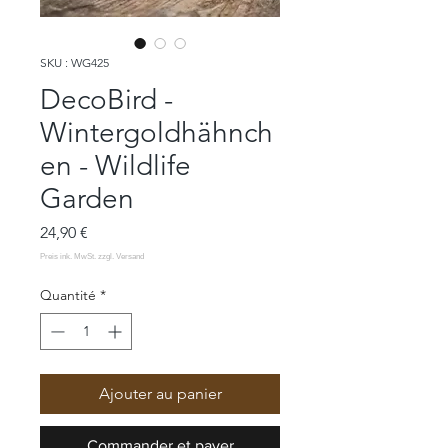
SKU : WG425
DecoBird -
Wintergoldhähnch
en - Wildlife
Garden
Prix
24,90 €
Quantité
*
Ajouter au panier
Commander et payer