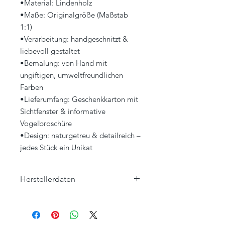
•Material: Lindenholz
•Maße: Originalgröße (Maßstab
1:1)
•Verarbeitung: handgeschnitzt &
liebevoll gestaltet
•Bemalung: von Hand mit
ungiftigen, umweltfreundlichen
Farben
•Lieferumfang: Geschenkkarton mit
Sichtfenster & informative
Vogelbroschüre
•Design: naturgetreu & detailreich –
jedes Stück ein Unikat
Herstellerdaten
Wildlife Garden AB
Ängelholmsvägen 263
SE-26942 Båstad