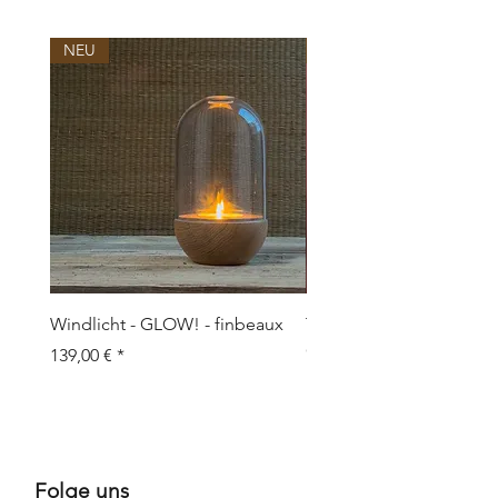
NEU
NEU
Windlicht - GLOW! - finbeaux
Topf/Vase - GRAFFIO M -
Objects
Prix
139,00 €
Prix
109,00 €
Folge uns