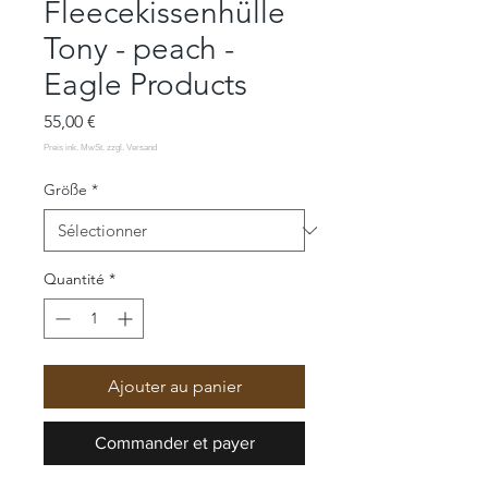
Fleecekissenhülle
Tony - peach -
Eagle Products
Prix
55,00 €
Größe
*
Quantité
*
Ajouter au panier
Commander et payer