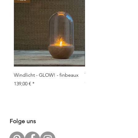
Windlicht - GLOW! - finbeaux
Topf/Vase - GRAFFIO M -
Objects
Prix
139,00 €
Prix
109,00 €
Folge uns