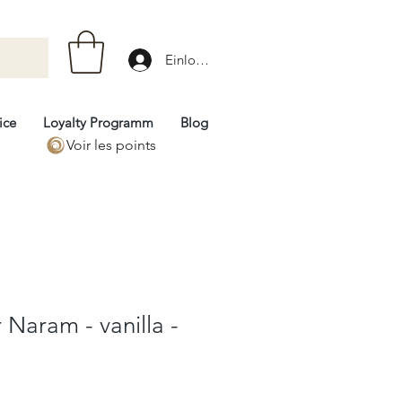
Einloggen
ice
Loyalty Programm
Blog
Voir les points
Naram - vanilla -
rix