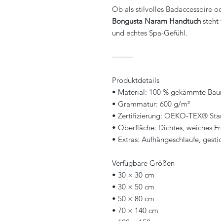
Ob als stilvolles Badaccessoire 
Bongusta Naram Handtuch
steht 
und echtes Spa-Gefühl.
⸻
Produktdetails
• Material: 100 % gekämmte Ba
• Grammatur: 600 g/m²
• Zertifizierung: OEKO-TEX® St
• Oberfläche: Dichtes, weiches F
• Extras: Aufhängeschlaufe, gest
Verfügbare Größen
• 30 × 30 cm
• 30 × 50 cm
• 50 × 80 cm
• 70 × 140 cm