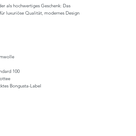
oder als hochwertiges Geschenk: Das
für luxuriöse Qualität, modernes Design
umwolle
andard 100
rottee
icktes Bongusta-Label