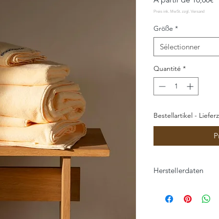
p
Größe
*
Sélectionner
Quantité
*
Bestellartikel - Liefer
P
Herstellerdaten
Bongusta ApS
Ebeltoftvej 4
8400 Ebeltoft
Denmark