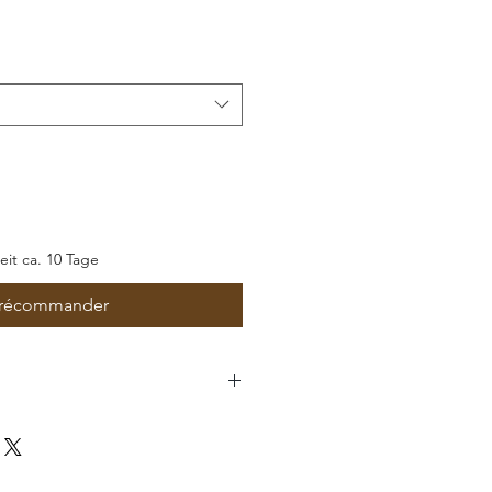
romotionnel
zeit ca. 10 Tage
récommander