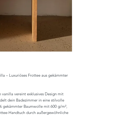
+45 53560888
Hello@bongusta.dk
lla – Luxuriöses Frottee aus gekämmter
n vanilla vereint exklusives Design mit
delt dein Badezimmer in eine stilvolle
0 % gekämmter Baumwolle mit 600 g/m²,
rottee-Handtuch durch außergewöhnliche