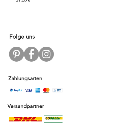
139,00 €
Prix
109,00 €
Folge uns
Zahlungsarten
Versandpartner