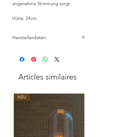
angenehme Stimmung sorgt.
Höhe: 24cm
Herstellerdaten
Lene Bjerre
Moodfolk A/S
Sofiedalvej 37
7480 Vildbjerg
www.moodfolk.com
Articles similaires
NEU
NEU