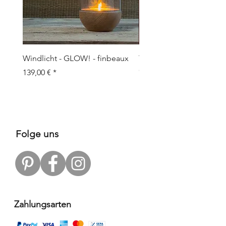
Windlicht - GLOW! - finbeaux
Topf/Vase - GRAFFIO M -
Objects
Prix
139,00 €
Prix
109,00 €
Folge uns
Zahlungsarten