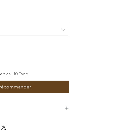
romotionnel
zeit ca. 10 Tage
récommander
il GmbH