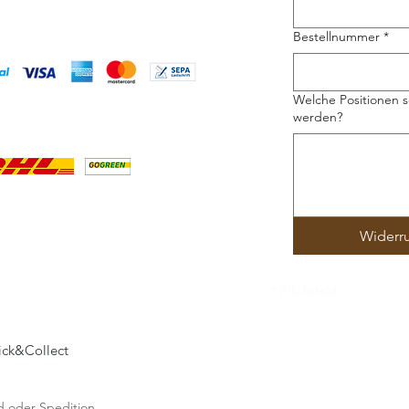
Bestellnummer
*
Welche Positionen s
werden?
Widerr
* Pflichtfeld
lick&Collect
and oder Spedition