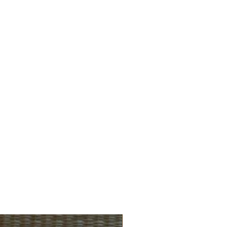
.de
NEU