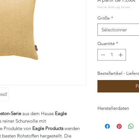
p
Größe
*
Sélectionner
Quantité
*
Bestellartikel - Liefer
P
Herstellerdaten
ston-Serie
aus dem Hause
Eagle
Eagle Products Text
 reiner Schurwolle mit
Orleansstraße 16
Die Produkte von
Eagle Products
werden
95028 Hof
t besten Rohstoffen hergestellt. Die