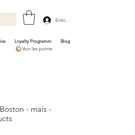
Einloggen
ice
Loyalty Programm
Blog
Voir les points
 Boston - mais -
ucts
rix