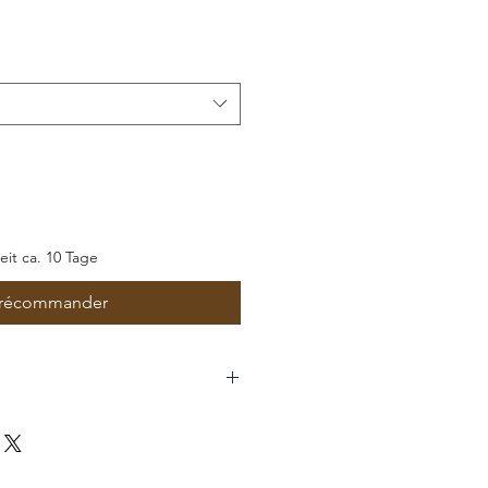
romotionnel
zeit ca. 10 Tage
récommander
il GmbH