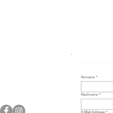
Widerruf einreic
Vorname
*
Nachname
*
E-Mail-Adresse
*