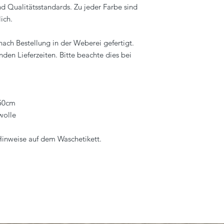
nd Qualitätsstandards. Zu jeder Farbe sind
info@eagle-products
lich.
nach Bestellung in der Weberei gefertigt.
en Lieferzeiten. Bitte beachte dies bei
x50cm
wolle
 Hinweise auf dem Waschetikett.