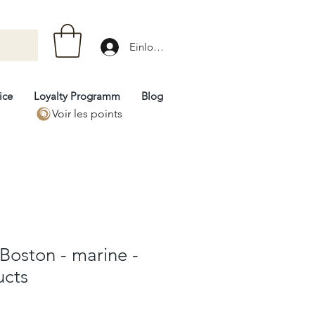
Einloggen
ice
Loyalty Programm
Blog
Voir les points
 Boston - marine -
ucts
rix