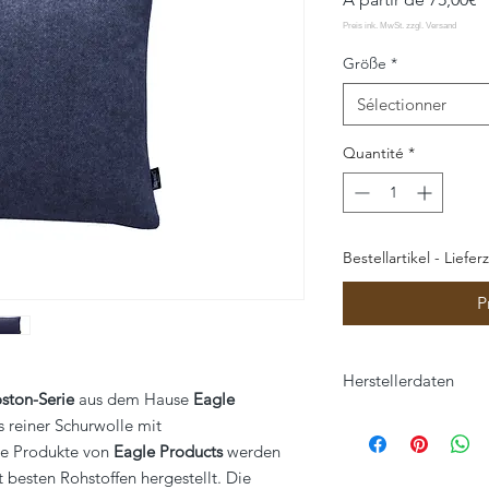
p
Größe
*
Sélectionner
Quantité
*
Bestellartikel - Liefer
P
Herstellerdaten
ston-Serie
aus dem Hause
Eagle
Eagle Products Text
 reiner Schurwolle mit
Orleansstraße 16
Die Produkte von
Eagle Products
werden
95028 Hof
t besten Rohstoffen hergestellt. Die