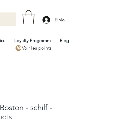
Einloggen
ice
Loyalty Programm
Blog
Voir les points
Boston - schilf -
ucts
rix