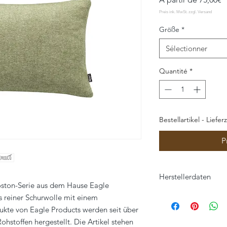
p
Größe
*
Sélectionner
Quantité
*
Bestellartikel - Liefer
P
Herstellerdaten
Boston-Serie aus dem Hause Eagle
Eagle Products Text
s reiner Schurwolle mit einem
Orleansstraße 16
dukte von Eagle Products werden seit über
95028 Hof
ohstoffen hergestellt. Die Artikel stehen