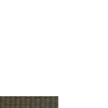
.de
NEU