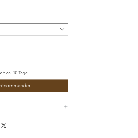
romotionnel
zeit ca. 10 Tage
récommander
il GmbH