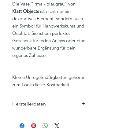
Die Vase “Irma - blaugrau” von
Klatt Objects
ist nicht nur ein
dekoratives Element, sondern auch
ein Symbol für Handwerkskunst und
Qualität. Sie ist ein perfektes
Geschenk für jeden Anlass oder eine
wunderbare Ergänzung für dein
eigenes Zuhause.
Kleine Unregelmäßigkeiten gehören
zum Look dieser Kostbarkeit.
Herstellerdaten
Klatt Objects GmbH
Hauptstraße 57
47551 Bedburg-Hau, Louisendorf
www.klatt-objects.com