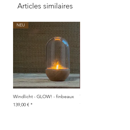
info@klatt-objects.com
Articles similaires
NEU
NEU
Windlicht - GLOW! - finbeaux
Topf/Vase - GRAFFIO M -
Objects
Prix
139,00 €
Prix
109,00 €