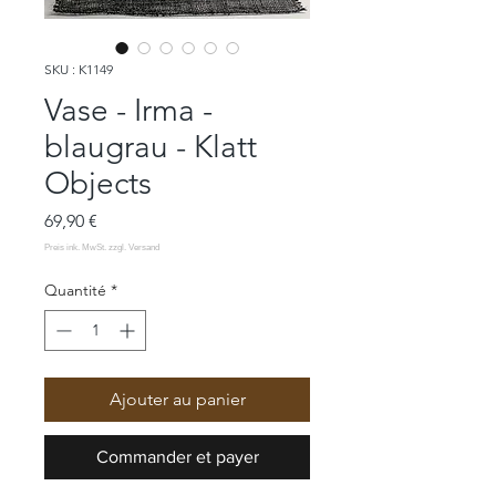
SKU : K1149
Vase - Irma -
blaugrau - Klatt
Objects
Prix
69,90 €
Quantité
*
Ajouter au panier
Commander et payer