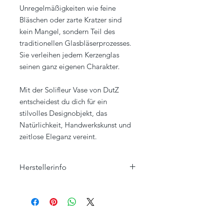
Unregelmäßigkeiten wie feine
Bläschen oder zarte Kratzer sind
kein Mangel, sondern Teil des
traditionellen Glasbläserprozesses.
Sie verleihen jedem Kerzenglas
seinen ganz eigenen Charakter.
Mit der Solifleur Vase von DutZ
entscheidest du dich für ein
stilvolles Designobjekt, das
Natürlichkeit, Handwerkskunst und
zeitlose Eleganz vereint.
Herstellerinfo
Nethroma BV
Postanschrift:
Eckertstraat 33
8263 CB Kampen