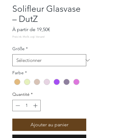
Solifleur Glasvase
– DutZ
Prix
À partir de
19,50€
promotionnel
Größe
*
Farbe
*
Quantité
*
Ajouter au panier