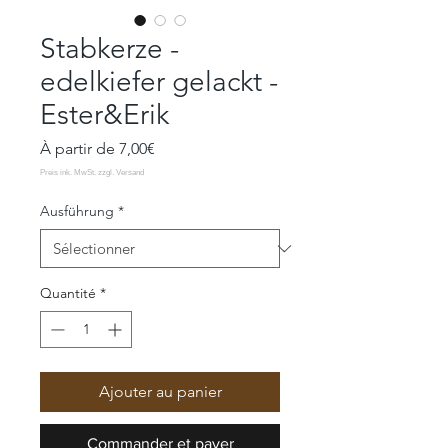
Stabkerze -
edelkiefer gelackt -
Ester&Erik
Prix
À partir de
7,00€
promotionnel
Ausführung
*
Quantité
*
Ajouter au panier
Commander et payer