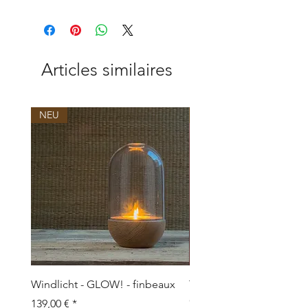
Articles similaires
NEU
NEU
Windlicht - GLOW! - finbeaux
Topf/Vase - GRAFFIO M -
Objects
Prix
139,00 €