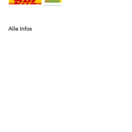
Alle Infos
Häufige Fragen FAQ
Widerrufsbelehrung / Rückgabe
Datenschutzerklärung
Allgemeine Geschäftsbedingungen
Liefer- & Versandinformationen, Click&Collect
Impressum