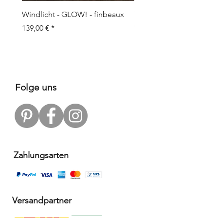
Windlicht - GLOW! - finbeaux
Topf/Vase - GRAFFIO M -
Objects
Prix
139,00 €
Prix
109,00 €
Folge uns
Zahlungsarten
Versandpartner