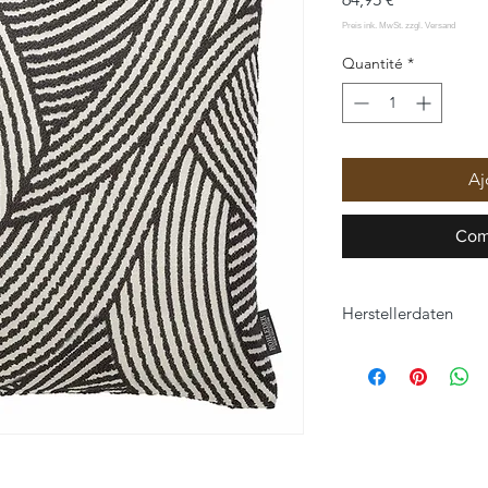
Quantité
*
Aj
Com
Herstellerdaten
ROHLEDER HOME C
Hofer Straße 25
95176 Konradsreuth
home-collection@roh