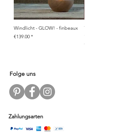
Windlicht - GLOW! - finbeaux
Topf/Vase - GRAFFIO M -
Objects
Price
€139.00
Price
€109.00
Folge uns
Zahlungsarten