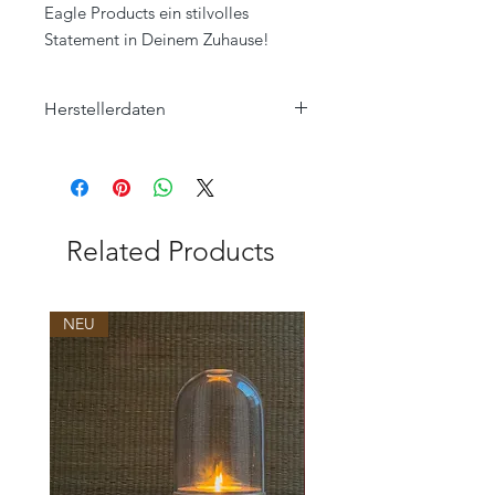
Eagle Products ein stilvolles
Statement in Deinem Zuhause!
Herstellerdaten
Eagle Products Textil GmbH
Orleansstraße 16
95028 Hof
info@eagle-products.de
Related Products
NEU
NEU