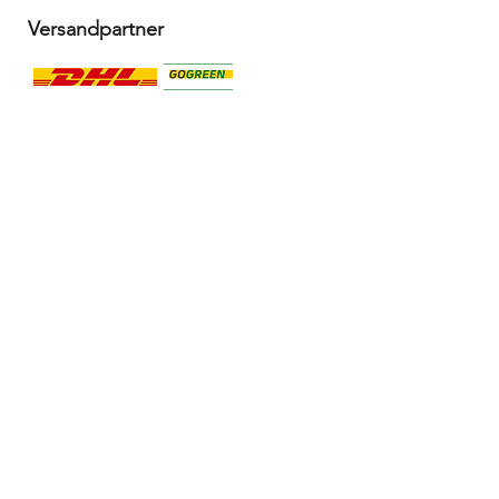
Versandpartner
Alle Infos
Häufige Fragen FAQ
Widerrufsbelehrung / Rückgabe
Datenschutzerklärung
Allgemeine Geschäftsbedingungen
Liefer- & Versandinformationen, Click&Collect