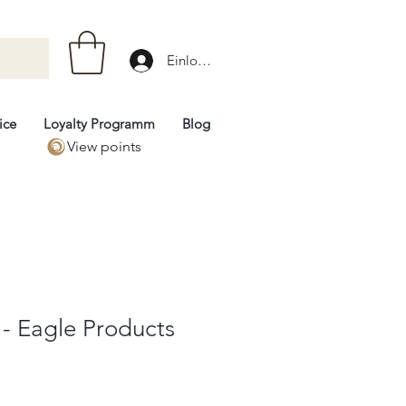
Einloggen
ice
Loyalty Programm
Blog
View points
 - Eagle Products