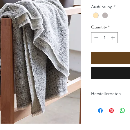
Ausführung
*
Quantity
*
Herstellerdaten
Eagle Products Text
Orleansstraße 16
95028 Hof
info@eagle-products