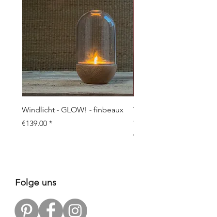
Windlicht - GLOW! - finbeaux
Topf/Vase - GRAFFIO M -
Objects
Price
€139.00
Price
€109.00
Folge uns